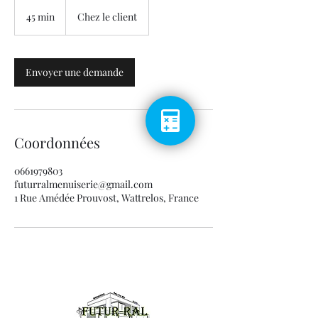
45 min
4
Chez le client
5
m
i
n
Envoyer une demande
Coordonnées
0661979803
futurralmenuiserie@gmail.com
1 Rue Amédée Prouvost, Wattrelos, France