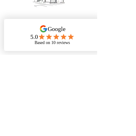
SARL Futur Ral Menuiserie — Spécialiste de la
pose de menuiseries sur mesure dans le Nord
et le Pas-de-Calais depuis plus de 10 ans.
Artisan local certifié RGE
Nos Produits
Informations
A propos
Fenêtres PVC / ACIER / ALU / BOIS
Portes d'entrée
Aides & Financement
Volets & Stores
Nos réalisations